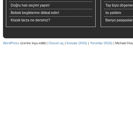
Doğru halı seçimi yapın!
Tay tüyü döşeme
Bebek beşiklerine dikkat edin!
Isı yalıtımı
Klasik tarza ne dersiniz?
Banyo paspaslar
WordPress
üzerine inşa edildi |
Oturum aç
|
Konular (RSS)
|
Yorumlar (RSS)
| Michael Hut