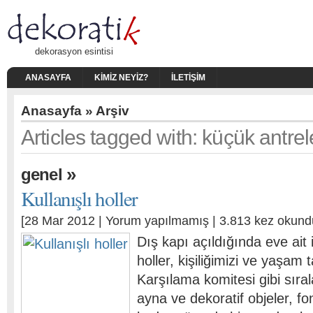
dekorasyon esintisi
ANASAYFA
KIMIZ NEYIZ?
İLETIŞIM
Anasayfa
» Arşiv
Articles tagged with: küçük antrel
»
genel
Kullanışlı holler
[28 Mar 2012 |
Yorum yapılmamış
| 3.813 kez okund
Dış kapı açıldığında eve ait 
holler, kişiliğimizi ve yaşam t
Karşılama komitesi gibi sıra
ayna ve dekoratif objeler, f