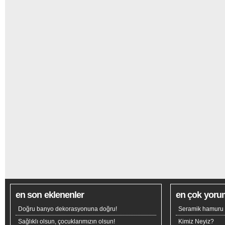
en son eklenenler
en çok yoru
Doğru banyo dekorasyonuna doğru!
Seramik hamuru n
Sağlıklı olsun, çocuklarımızın olsun!
Kimiz Neyiz?