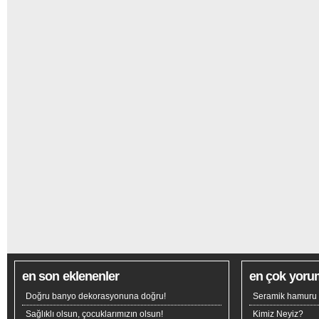
en son eklenenler
en çok yoru
Doğru banyo dekorasyonuna doğru!
Seramik hamuru n
Sağlıklı olsun, çocuklarımızın olsun!
Kimiz Neyiz?