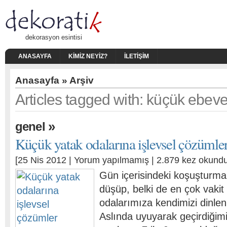
dekorasyon esintisi
ANASAYFA
KIMIZ NEYIZ?
İLETIŞIM
Anasayfa
» Arşiv
Articles tagged with: küçük ebeve
»
genel
Küçük yatak odalarına işlevsel çözümle
[25 Nis 2012 |
Yorum yapılmamış
| 2.879 kez okundu
Gün içerisindeki koşuşturma
düşüp, belki de en çok vakit
odalarımıza kendimizi dinlen
Aslında uyuyarak geçirdiği