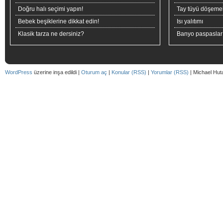
Doğru halı seçimi yapın!
Tay tüyü döşeme
Bebek beşiklerine dikkat edin!
Isı yalıtımı
Klasik tarza ne dersiniz?
Banyo paspaslar
WordPress
üzerine inşa edildi |
Oturum aç
|
Konular (RSS)
|
Yorumlar (RSS)
| Michael Hut