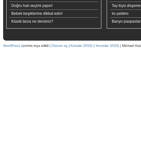
Doğru halı seçimi yapın!
Tay tüyü döşeme
Bebek beşiklerine dikkat edin!
Isı yalıtımı
Klasik tarza ne dersiniz?
Banyo paspaslar
WordPress
üzerine inşa edildi |
Oturum aç
|
Konular (RSS)
|
Yorumlar (RSS)
| Michael Hut