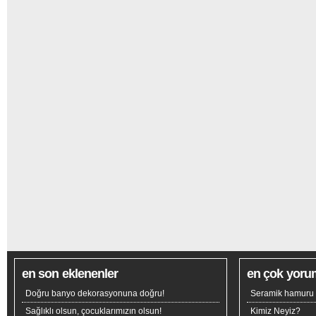
en son eklenenler
en çok yoru
Doğru banyo dekorasyonuna doğru!
Seramik hamuru n
Sağlıklı olsun, çocuklarımızın olsun!
Kimiz Neyiz?