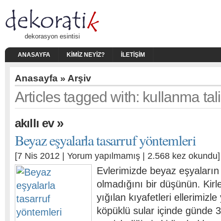
dekorasyon esintisi
ANASAYFA
KIMIZ NEYIZ?
İLETIŞIM
Anasayfa
» Arşiv
Articles tagged with: kullanma tal
»
akıllı ev
Beyaz eşyalarla tasarruf yöntemleri
[7 Nis 2012 |
Yorum yapılmamış
| 2.568 kez okundu]
Evlerimizde beyaz eşyaların 
olmadığını bir düşünün. Kirl
yığılan kıyafetleri ellerimizl
köpüklü sular içinde günde 