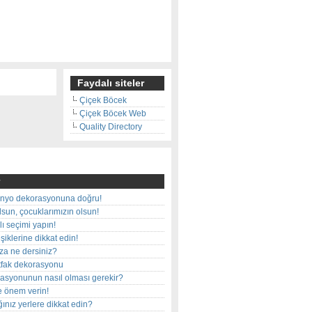
Faydalı siteler
Çiçek Böcek
Çiçek Böcek Web
Quality Directory
nyo dekorasyonuna doğru!
olsun, çocuklarımızın olsun!
ı seçimi yapın!
iklerine dikkat edin!
rza ne dersiniz?
utfak dekorasyonu
rasyonunun nasıl olması gerekir?
e önem verin!
ınız yerlere dikkat edin?