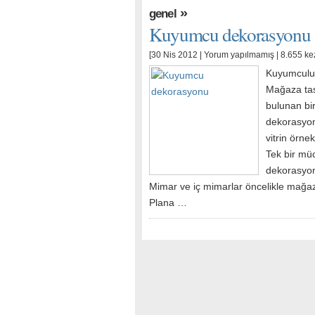
»
genel
Kuyumcu dekorasyonu
[30 Nis 2012 |
Yorum yapılmamış
| 8.655 ke
Kuyumculuk 
Mağaza tasa
bulunan bir
dekorasyon
vitrin örnek
Tek bir müc
dekorasyonu
Mimar ve iç mimarlar öncelikle mağaza
Plana …