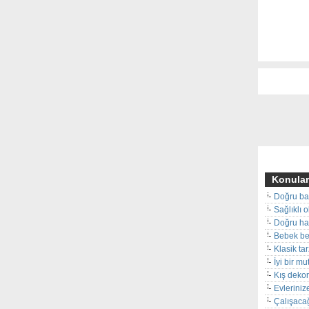
Konular
Doğru ba
Sağlıklı 
Doğru hal
Bebek beş
Klasik ta
İyi bir m
Kış deko
Evleriniz
Çalışacağ