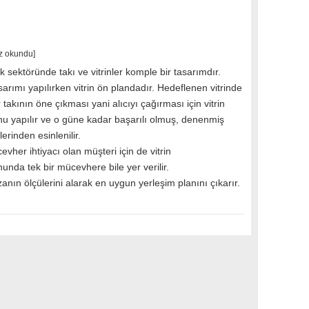
z okundu]
sektöründe takı ve vitrinler komple bir tasarımdır.
rımı yapılırken vitrin ön plandadır. Hedeflenen vitrinde
 takının öne çıkması yani alıcıyı çağırması için vitrin
u yapılır ve o güne kadar başarılı olmuş, denenmiş
lerinden esinlenilir.
evher ihtiyacı olan müşteri için de vitrin
nda tek bir mücevhere bile yer verilir.
nın ölçülerini alarak en uygun yerleşim planını çıkarır.