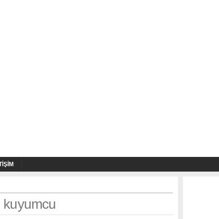
TIŞIM
h: kuyumcu