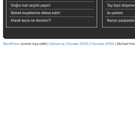
Doğru halı seçimi yapın!
Tay tüyü döşeme
Bebek beşiklerine dikkat edin!
Isı yalıtımı
Klasik tarza ne dersiniz?
Banyo paspaslar
WordPress
üzerine inşa edildi |
Oturum aç
|
Konular (RSS)
|
Yorumlar (RSS)
| Michael Hut