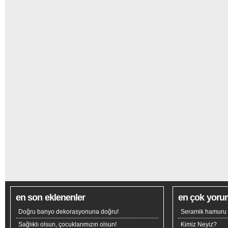
en son eklenenler
en çok yoru
Doğru banyo dekorasyonuna doğru!
Seramik hamuru n
Sağlıklı olsun, çocuklarımızın olsun!
Kimiz Neyiz?