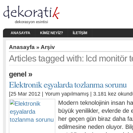
dekorasyon esintisi
ANASAYFA
KIMIZ NEYIZ?
İLETIŞIM
Anasayfa
» Arşiv
Articles tagged with: lcd monitör t
»
genel
Elektronik eşyalarda tozlanma sorunu
[25 Mar 2012 |
Yorum yapılmamış
| 3.181 kez okund
Modern teknolojinin insan h
büyük yenilikler, evlerde de 
her geçen gün biraz daha faz
edilmesine neden oluyor. Bil