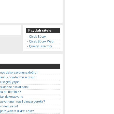
Faydalı siteler
Çiçek Böcek
Çiçek Böcek Web
Quality Directory
nyo dekorasyonuna doğru!
olsun, çocuklarımızın olsun!
ı seçimi yapın!
iklerine dikkat edin!
rza ne dersiniz?
utfak dekorasyonu
rasyonunun nasıl olması gerekir?
e önem verin!
ınız yerlere dikkat edin?