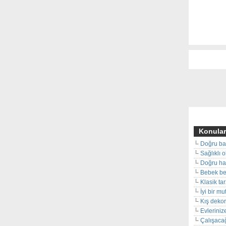
Konular
Doğru ba
Sağlıklı 
Doğru hal
Bebek beş
Klasik ta
İyi bir m
Kış deko
Evleriniz
Çalışacağ