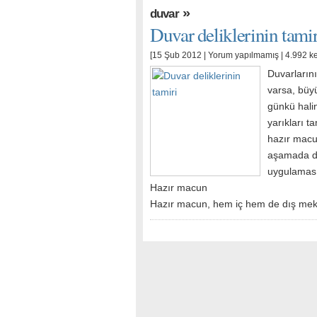
»
duvar
Duvar deliklerinin tamir
[15 Şub 2012 |
Yorum yapılmamış
| 4.992 k
Duvarlarını
varsa, büyü
günkü halin
yarıkları t
hazır macu
aşamada del
uygulaması 
Hazır macun
Hazır macun, hem iç hem de dış mek