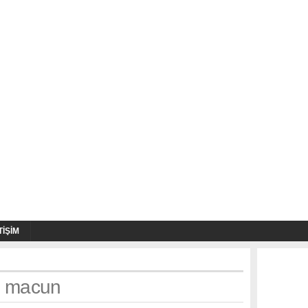
TIŞIM
h: macun