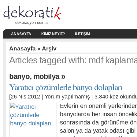
dekorasyon esintisi
ANASAYFA
KIMIZ NEYIZ?
İLETIŞIM
Anasayfa
» Arşiv
Articles tagged with: mdf kaplam
,
»
banyo
mobilya
Yaratıcı çözümlerle banyo dolapları
[26 Nis 2012 |
Yorum yapılmamış
| 3.840 kez okundu
Evlerin en önemli yerlerinden
banyolarda her insan öncelik
sonrasında da görünüme öne
salon ya da yatak odası gibi 