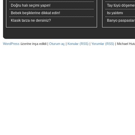
Doğru halı seçimi yapın!
Tay tüyü döşeme
Bebek beşiklerine dikkat edin!
Isı yalıtımı
Klasik tarza ne dersiniz?
Banyo paspaslar
WordPress
üzerine inşa edildi |
Oturum aç
|
Konular (RSS)
|
Yorumlar (RSS)
| Michael Hut