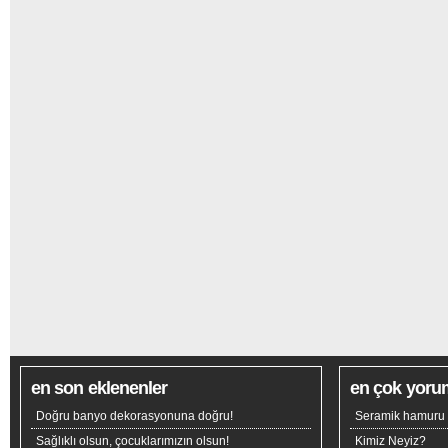
en son eklenenler
en çok yoru
Doğru banyo dekorasyonuna doğru!
Seramik hamuru n
Sağlıklı olsun, çocuklarımızın olsun!
Kimiz Neyiz?