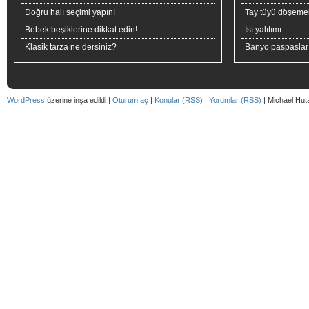
Doğru halı seçimi yapın!
Tay tüyü döşeme
Bebek beşiklerine dikkat edin!
Isı yalıtımı
Klasik tarza ne dersiniz?
Banyo paspaslar
WordPress
üzerine inşa edildi |
Oturum aç
|
Konular (RSS)
|
Yorumlar (RSS)
| Michael Hut