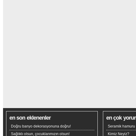
en son eklenenler
en çok yoru
Doğru banyo dekorasyonuna doğru!
Seramik hamuru n
Sağlıklı olsun, çocuklarımızın olsun!
Kimiz Neyiz?