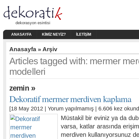
dekorasyon esintisi
ANASAYFA
KIMIZ NEYIZ?
İLETIŞIM
Anasayfa
» Arşiv
Articles tagged with: mermer me
modelleri
»
zemin
Dekoratif mermer merdiven kaplama
[18 May 2012 |
Yorum yapılmamış
| 6.606 kez okund
Müstakil bir eviniz ya da dub
varsa, katlar arasında erişi
merdiven kullanıyorsunuz de