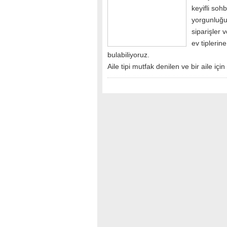
keyifli soh
yorgunluğun
siparişler 
ev tiplerin
bulabiliyoruz.
Aile tipi mutfak denilen ve bir aile içi