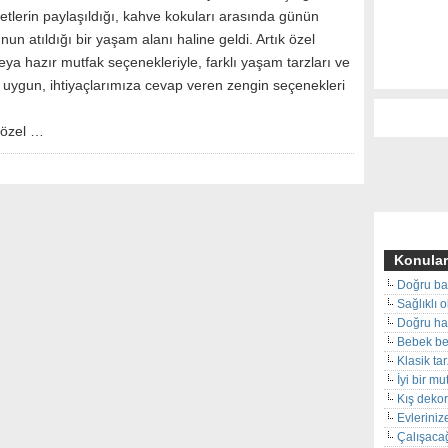
betlerin paylaşıldığı, kahve kokuları arasında günün
un atıldığı bir yaşam alanı haline geldi. Artık özel
veya hazır mutfak seçenekleriyle, farklı yaşam tarzları ve
e uygun, ihtiyaçlarımıza cevap veren zengin seçenekleri
n özel …
Konular
Doğru ba
Sağlıklı 
Doğru hal
Bebek beş
Klasik ta
İyi bir m
Kış deko
Evleriniz
Çalışacağ