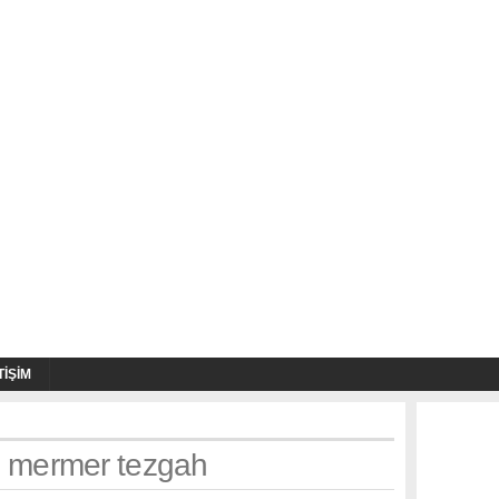
TIŞIM
h: mermer tezgah