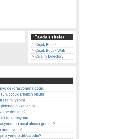
Faydalı siteler
Çiçek Böcek
Çiçek Böcek Web
Quality Directory
nyo dekorasyonuna doğru!
olsun, çocuklarımızın olsun!
ı seçimi yapın!
iklerine dikkat edin!
rza ne dersiniz?
utfak dekorasyonu
rasyonunun nasıl olması gerekir?
e önem verin!
ınız yerlere dikkat edin?