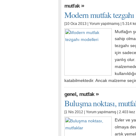
»
mutfak
Modern mutfak tezgahı 
[10 Oca 2013 |
Yorum yapılmamış
| 5.314 k
Mutfağın ş
sahip olmas
tezgahı se
için sadec
yanlış olur
malzemeden
kullanıldı
katabilmektedir. Ancak malzeme seçi
,
»
genel
mutfak
Buluşma noktası, mutfa
[1 Nis 2012 |
Yorum yapılmamış
| 2.403 kez
Evler ve y
olmaya de
artık yemek