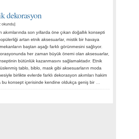
tik dekorasyon
z okundu]
 akımlarında son yıllarda öne çıkan doğallık konsepti
 popülerliği artan etnik aksesuarlar, mistik bir havaya
mekanların baştan aşağı farklı görünmesini sağlıyor.
orasyonunda her zaman büyük önemi olan aksesuarlar,
nseptinin bütünlük kazanmasını sağlamaktadır. Etnik
süslenmiş tablo, biblo, mask gibi aksesuarların moda
esiyle birlikte evlerde farklı dekorasyon akımları hakim
a bu konsept içerisinde kendine oldukça geniş bir …