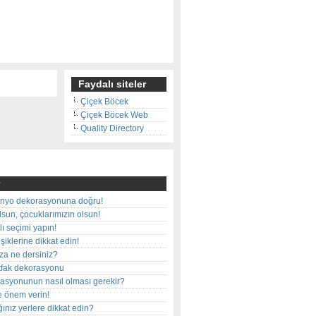
Faydalı siteler
Çiçek Böcek
Çiçek Böcek Web
Quality Directory
nyo dekorasyonuna doğru!
olsun, çocuklarımızın olsun!
ı seçimi yapın!
iklerine dikkat edin!
rza ne dersiniz?
utfak dekorasyonu
rasyonunun nasıl olması gerekir?
e önem verin!
ınız yerlere dikkat edin?