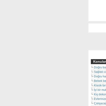
Konular
Doğru ba
Sağlıklı 
Doğru hal
Bebek beş
Klasik ta
İyi bir m
Kış deko
Evleriniz
Çalışacağ