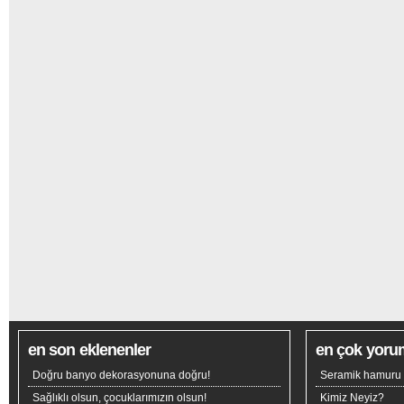
en son eklenenler
en çok yoru
Doğru banyo dekorasyonuna doğru!
Seramik hamuru n
Sağlıklı olsun, çocuklarımızın olsun!
Kimiz Neyiz?