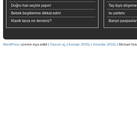
Doğru halı seçimi yapın!
Tay tüyü döşeme
Bebek beşiklerine dikkat edin!
Isı yalıtımı
Klasik tarza ne dersiniz?
Banyo paspaslar
WordPress
üzerine inşa edildi |
Oturum aç
|
Konular (RSS)
|
Yorumlar (RSS)
| Michael Hut