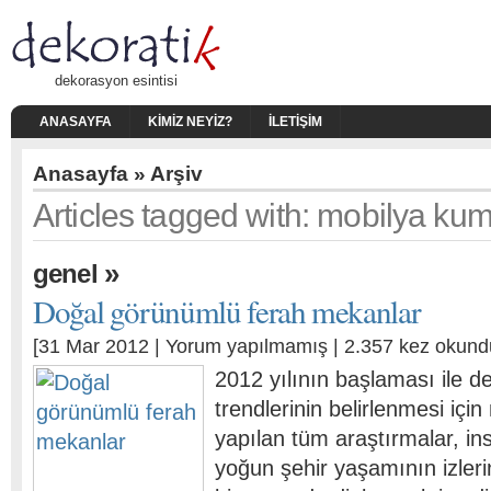
dekorasyon esintisi
ANASAYFA
KIMIZ NEYIZ?
İLETIŞIM
Anasayfa
» Arşiv
Articles tagged with: mobilya kum
»
genel
Doğal görünümlü ferah mekanlar
[31 Mar 2012 |
Yorum yapılmamış
| 2.357 kez okund
2012 yılının başlaması ile 
trendlerinin belirlenmesi içi
yapılan tüm araştırmalar, in
yoğun şehir yaşamının izler