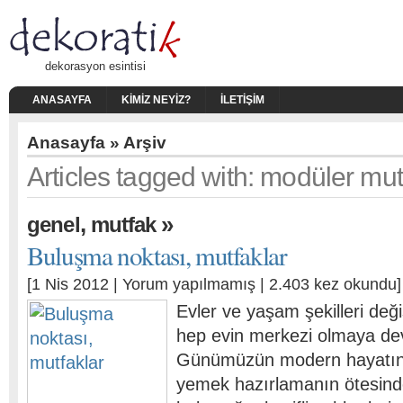
dekorasyon esintisi
ANASAYFA
KIMIZ NEYIZ?
İLETIŞIM
Anasayfa
» Arşiv
Articles tagged with: modüler mut
,
»
genel
mutfak
Buluşma noktası, mutfaklar
[1 Nis 2012 |
Yorum yapılmamış
| 2.403 kez okundu]
Evler ve yaşam şekilleri değ
hep evin merkezi olmaya de
Günümüzün modern hayatınd
yemek hazırlamanın ötesinde,