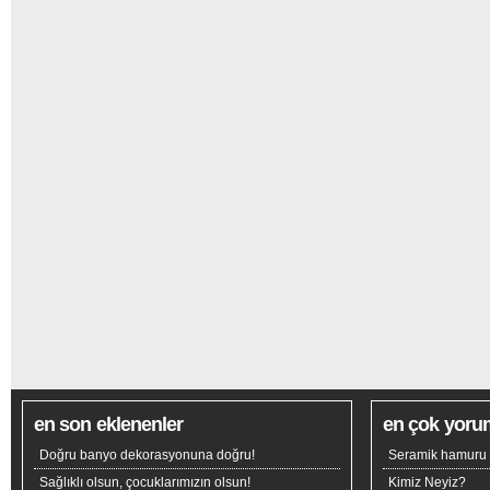
en son eklenenler
en çok yoru
Doğru banyo dekorasyonuna doğru!
Seramik hamuru n
Sağlıklı olsun, çocuklarımızın olsun!
Kimiz Neyiz?