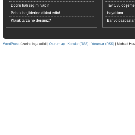
Doğru halı seçimi yapın!
Tay tüyü döşeme
Bebek beşiklerine dikkat edin!
Isı yalıtımı
Klasik tarza ne dersiniz?
Banyo paspaslar
WordPress
üzerine inşa edildi |
Oturum aç
|
Konular (RSS)
|
Yorumlar (RSS)
| Michael Hut