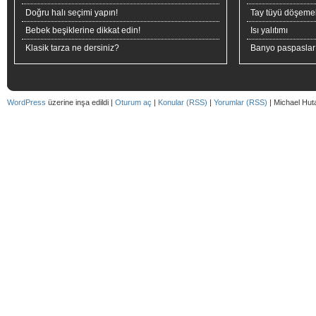
Doğru halı seçimi yapın!
Tay tüyü döşeme
Bebek beşiklerine dikkat edin!
Isı yalıtımı
Klasik tarza ne dersiniz?
Banyo paspaslar
WordPress
üzerine inşa edildi |
Oturum aç
|
Konular (RSS)
|
Yorumlar (RSS)
| Michael Hut