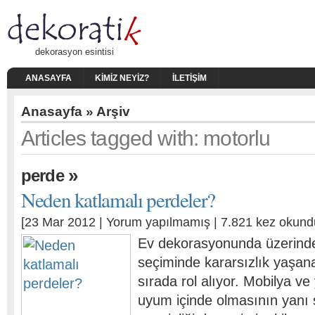
dekorasyon esintisi
ANASAYFA
KIMIZ NEYIZ?
İLETIŞIM
Anasayfa
» Arşiv
Articles tagged with: motorlu
»
perde
Neden katlamalı perdeler?
[23 Mar 2012 |
Yorum yapılmamış
| 7.821 kez okund
Ev dekorasyonunda üzerinde
seçiminde kararsızlık yaşana
sırada rol alıyor. Mobilya ve
uyum içinde olmasının yanı 