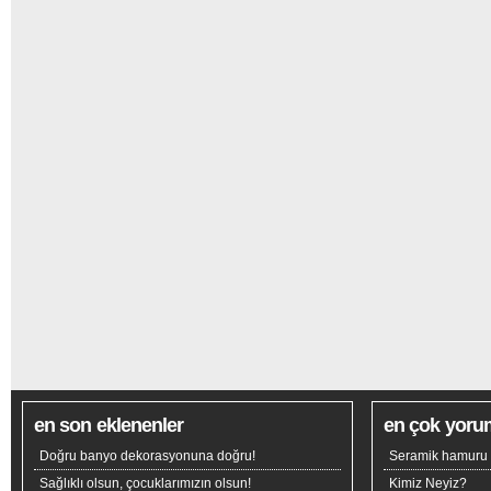
en son eklenenler
en çok yoru
Doğru banyo dekorasyonuna doğru!
Seramik hamuru n
Sağlıklı olsun, çocuklarımızın olsun!
Kimiz Neyiz?