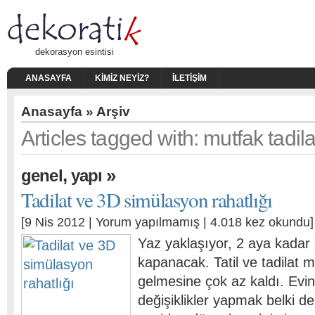
dekorasyon esintisi
ANASAYFA
KIMIZ NEYIZ?
İLETIŞIM
Anasayfa
» Arşiv
Articles tagged with: mutfak tadila
,
»
genel
yapı
Tadilat ve 3D simülasyon rahatlığı
[9 Nis 2012 |
Yorum yapılmamış
| 4.018 kez okundu]
Yaz yaklaşıyor, 2 aya kadar 
kapanacak. Tatil ve tadilat 
gelmesine çok az kaldı. Evin
değişiklikler yapmak belki d