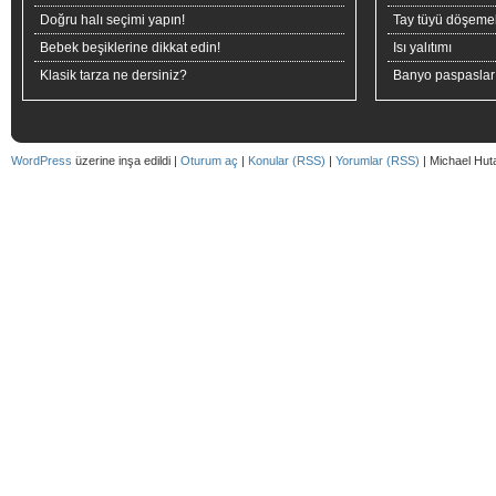
Doğru halı seçimi yapın!
Tay tüyü döşeme
Bebek beşiklerine dikkat edin!
Isı yalıtımı
Klasik tarza ne dersiniz?
Banyo paspaslar
WordPress
üzerine inşa edildi |
Oturum aç
|
Konular (RSS)
|
Yorumlar (RSS)
| Michael Hut