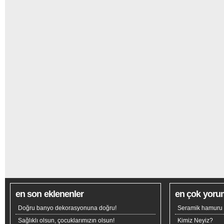
en son eklenenler
en çok yoru
Doğru banyo dekorasyonuna doğru!
Seramik hamuru n
Sağlıklı olsun, çocuklarımızın olsun!
Kimiz Neyiz?