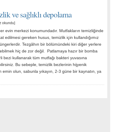
lik ve sağlıklı depolama
z okundu]
her evin merkezi konumundadır. Mutfakların temizliğinde
at edilmesi gereken husus, temizlik için kullandığımız
üngerlerdir. Tezgâhın bir bölümündeki kiri diğer yerlere
debilmek hiç de zor değil. Patlamaya hazır bir bomba
irli bezi kullanarak tüm mutfağı bakteri yuvasına
lirsiniz. Bu sebeple, temizlik bezlerinin hijyenik
 emin olun, sabunla yıkayın, 2-3 güne bir kaynatın, ya