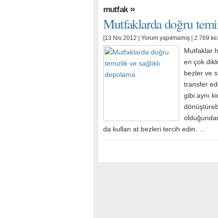
»
mutfak
Mutfaklarda doğru temiz
[13 Nis 2012 |
Yorum yapılmamış
| 2.769 ke
Mutfaklar 
en çok dikk
bezler ve s
transfer e
gibi aynı k
dönüştürebi
olduğundan
da kullan at bezleri tercih edin. …