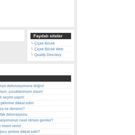
Faydalı siteler
Çiçek Böcek
Çiçek Böcek Web
Quality Directory
nyo dekorasyonuna doğru!
olsun, çocuklarımızın olsun!
ı seçimi yapın!
iklerine dikkat edin!
rza ne dersiniz?
utfak dekorasyonu
rasyonunun nasıl olması gerekir?
e önem verin!
ınız yerlere dikkat edin?