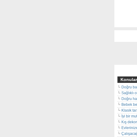
Konular
Doğru ba
Sağlıklı 
Doğru hal
Bebek beş
Klasik ta
İyi bir m
Kış deko
Evleriniz
Çalışacağ