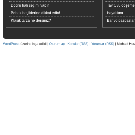
Doğru halı seçimi yapın!
Tay tüyü döşeme
Bebek beşiklerine dikkat edin!
Isı yalıtımı
Klasik tarza ne dersiniz?
Banyo paspaslar
WordPress
üzerine inşa edildi |
Oturum aç
|
Konular (RSS)
|
Yorumlar (RSS)
| Michael Hut