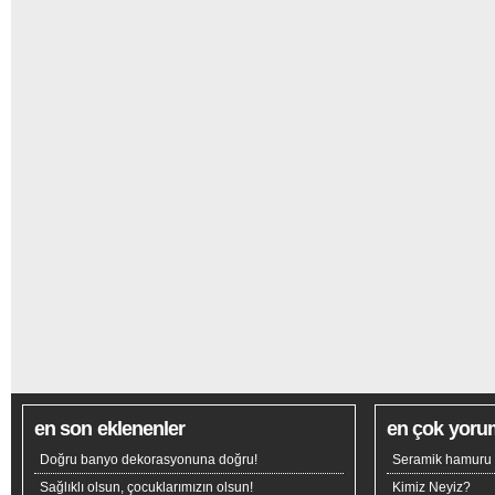
en son eklenenler
en çok yoru
Doğru banyo dekorasyonuna doğru!
Seramik hamuru n
Sağlıklı olsun, çocuklarımızın olsun!
Kimiz Neyiz?