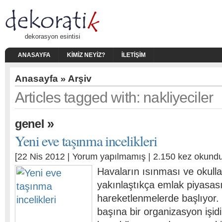
dekorasyon esintisi
ANASAYFA
KIMIZ NEYIZ?
İLETIŞIM
Anasayfa
» Arşiv
Articles tagged with: nakliyeciler
»
genel
Yeni eve taşınma incelikleri
[22 Nis 2012 |
Yorum yapılmamış
| 2.150 kez okundu
Havaların ısınması ve okullar
yakınlaştıkça emlak piyasas
hareketlenmelerde başlıyor.
başına bir organizasyon işid