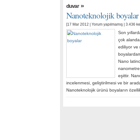
»
duvar
Nanoteknolojik boyalar
[17 Mar 2012 |
Yorum yapılmamış
| 3.436 k
Son yıllar
çok alanda
ediliyor ve
boyalardan
Nano latin
nanometre 
eşittir. N
incelenmesi, geliştirilmesi ve bir ara
Nanoteknolojik ürünü boyaların özelli