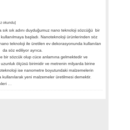
ez okundu]
da sık sık adını duyduğumuz nano teknoloji sözcüğü bir
 kullanılmaya başladı. Nanoteknoloji ürünlerinden söz
 nano teknoloji ile üretilen ev dekorasyonunda kullanılan
 da söz ediliyor ayrıca.
ce bir sözcük olup cüce anlamına gelmektedir ve
uzunluk ölçüsü birimidir ve metrenin milyarda birine
anoteknoloji ise nanometre boyutundaki malzemelerin
da kullanılarak yeni malzemeler üretilmesi demektir.
kleri …