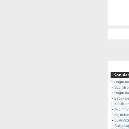
Konular
Doğru ba
Sağlıklı 
Doğru hal
Bebek beş
Klasik ta
İyi bir m
Kış deko
Evleriniz
Çalışacağ