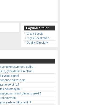
Faydalı siteler
Çiçek Böcek
Çiçek Böcek Web
Quality Directory
nyo dekorasyonuna doğru!
olsun, çocuklarımızın olsun!
ı seçimi yapın!
iklerine dikkat edin!
rza ne dersiniz?
utfak dekorasyonu
rasyonunun nasıl olması gerekir?
e önem verin!
ınız yerlere dikkat edin?