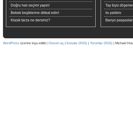
Doğru halı seçimi yapın!
Tay tüyü döşeme
Bebek beşiklerine dikkat edin!
Isı yalıtımı
Klasik tarza ne dersiniz?
Banyo paspaslar
WordPress
üzerine inşa edildi |
Oturum aç
|
Konular (RSS)
|
Yorumlar (RSS)
| Michael Hut