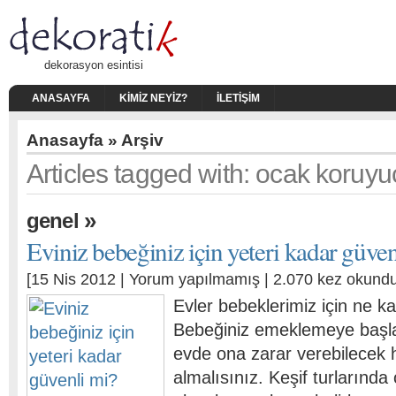
dekorasyon esintisi
ANASAYFA
KIMIZ NEYIZ?
İLETIŞIM
Anasayfa
» Arşiv
Articles tagged with: ocak koruyu
»
genel
Eviniz bebeğiniz için yeteri kadar güven
[15 Nis 2012 |
Yorum yapılmamış
| 2.070 kez okundu
Evler bebeklerimiz için ne k
Bebeğiniz emeklemeye başl
evde ona zarar verebilecek 
almalısınız. Keşif turlarınd