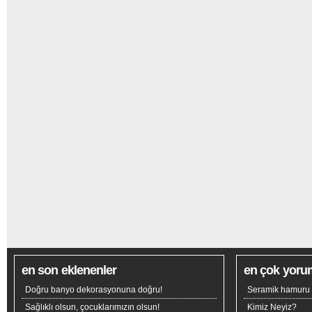
en son eklenenler
en çok yoru
Doğru banyo dekorasyonuna doğru!
Seramik hamuru n
Sağlıklı olsun, çocuklarımızın olsun!
Kimiz Neyiz?