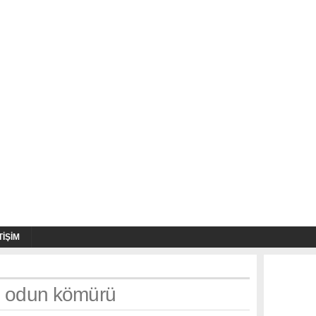
TIŞIM
h: odun kömürü