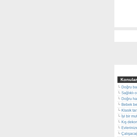
Konular
Doğru ba
Sağlıklı 
Doğru hal
Bebek beş
Klasik ta
İyi bir m
Kış deko
Evleriniz
Çalışacağ