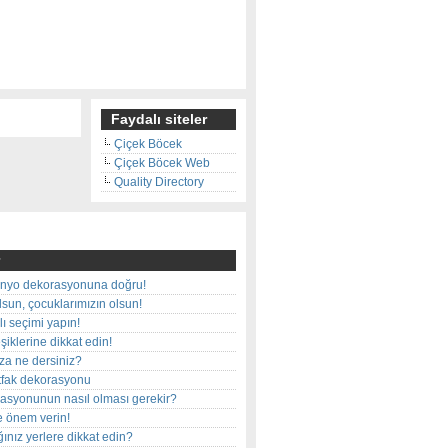
Faydalı siteler
Çiçek Böcek
Çiçek Böcek Web
Quality Directory
nyo dekorasyonuna doğru!
olsun, çocuklarımızın olsun!
ı seçimi yapın!
iklerine dikkat edin!
rza ne dersiniz?
utfak dekorasyonu
rasyonunun nasıl olması gerekir?
e önem verin!
ınız yerlere dikkat edin?