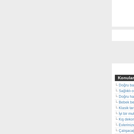
Konular
Doğru ba
Sağlıklı 
Doğru hal
Bebek beş
Klasik ta
İyi bir m
Kış deko
Evleriniz
Çalışacağ