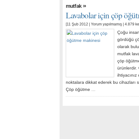
»
mutfak
Lavabolar için çöp öğü
[11 Şub 2012 |
Yorum yapılmamış
| 4.879 k
Çoğu insan
gördüğü ç
olarak bulu
mutfak lav
çöp öğütme 
ürünlerdir
ihtiyacını
noktalara dikkat ederek bu cihazları 
Çöp öğütme …