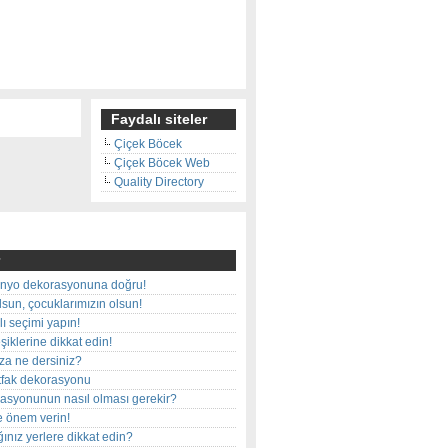
Faydalı siteler
Çiçek Böcek
Çiçek Böcek Web
Quality Directory
nyo dekorasyonuna doğru!
olsun, çocuklarımızın olsun!
ı seçimi yapın!
iklerine dikkat edin!
rza ne dersiniz?
utfak dekorasyonu
rasyonunun nasıl olması gerekir?
e önem verin!
ınız yerlere dikkat edin?