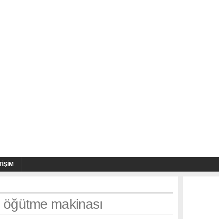
TIŞIM
h: öğütme makinası