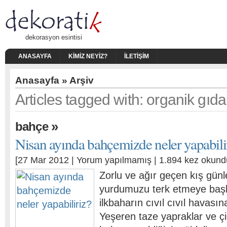
dekorasyon esintisi
ANASAYFA
KIMIZ NEYIZ?
İLETIŞIM
Anasayfa
» Arşiv
Articles tagged with: organik gıda
»
bahçe
Nisan ayında bahçemizde neler yapabili
[27 Mar 2012 |
Yorum yapılmamış
| 1.894 kez okund
Zorlu ve ağır geçen kış günl
yurdumuzu terk etmeye başl
ilkbaharın cıvıl cıvıl havasın
Yeşeren taze yapraklar ve ç