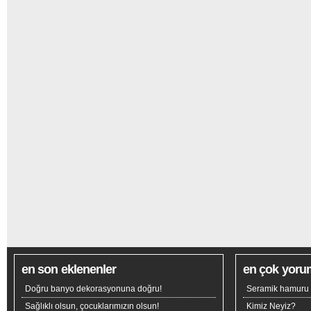
en son eklenenler
en çok yoru
Doğru banyo dekorasyonuna doğru!
Seramik hamuru n
Sağlıklı olsun, çocuklarımızın olsun!
Kimiz Neyiz?