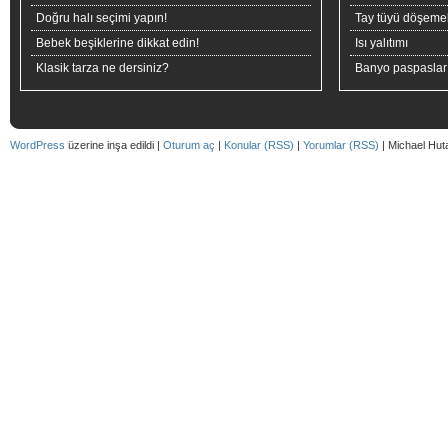
Doğru halı seçimi yapın!
Tay tüyü döşeme
Bebek beşiklerine dikkat edin!
Isı yalıtımı
Klasik tarza ne dersiniz?
Banyo paspaslar
WordPress
üzerine inşa edildi |
Oturum aç
|
Konular (RSS)
|
Yorumlar (RSS)
| Michael Hut