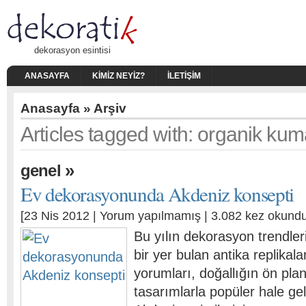
dekorasyon esintisi
ANASAYFA
KIMIZ NEYIZ?
İLETIŞIM
Anasayfa
» Arşiv
Articles tagged with: organik kum
»
genel
Ev dekorasyonunda Akdeniz konsepti
[23 Nis 2012 |
Yorum yapılmamış
| 3.082 kez okundu
Bu yılın dekorasyon trendle
bir yer bulan antika replikal
yorumları, doğallığın ön plan
tasarımlarla popüler hale gel