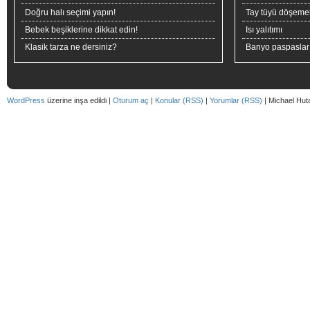
Doğru halı seçimi yapın!
Tay tüyü döşeme
Bebek beşiklerine dikkat edin!
Isı yalıtımı
Klasik tarza ne dersiniz?
Banyo paspaslar
WordPress
üzerine inşa edildi |
Oturum aç
|
Konular (RSS)
|
Yorumlar (RSS)
| Michael Hut