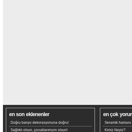
en son eklenenler
en çok yoru
Doğru banyo dekorasyonuna doğru!
Seramik hamuru n
Sağlıklı olsun, çocuklarımızın olsun!
Kimiz Neyiz?