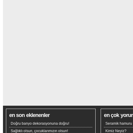
en son eklenenler
en çok yoru
Doğru banyo dekorasyonuna doğru!
Seramik hamuru n
Sağlıklı olsun, çocuklarımızın olsun!
Kimiz Neyiz?