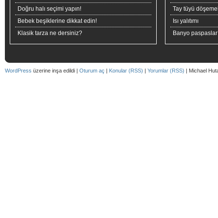
Doğru halı seçimi yapın!
Tay tüyü döşeme
Bebek beşiklerine dikkat edin!
Isı yalıtımı
Klasik tarza ne dersiniz?
Banyo paspaslar
WordPress
üzerine inşa edildi |
Oturum aç
|
Konular (RSS)
|
Yorumlar (RSS)
| Michael Hut