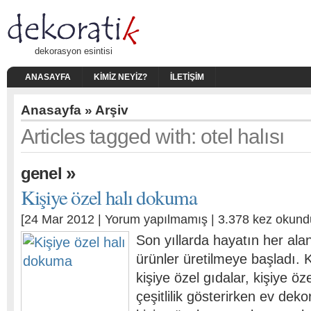
dekorasyon esintisi
ANASAYFA
KIMIZ NEYIZ?
İLETIŞIM
Anasayfa
» Arşiv
Articles tagged with: otel halısı
»
genel
Kişiye özel halı dokuma
[24 Mar 2012 |
Yorum yapılmamış
| 3.378 kez okund
Son yıllarda hayatın her alan
ürünler üretilmeye başladı. Ki
kişiye özel gıdalar, kişiye öz
çeşitlilik gösterirken ev dek