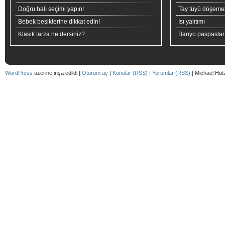
Doğru halı seçimi yapın!
Tay tüyü döşeme
Bebek beşiklerine dikkat edin!
Isı yalıtımı
Klasik tarza ne dersiniz?
Banyo paspaslar
WordPress
üzerine inşa edildi |
Oturum aç
|
Konular (RSS)
|
Yorumlar (RSS)
| Michael Hut