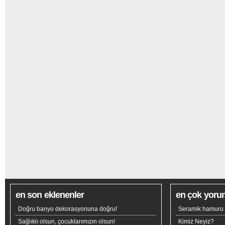
en son eklenenler
en çok yoru
Doğru banyo dekorasyonuna doğru!
Seramik hamuru n
Sağlıklı olsun, çocuklarımızın olsun!
Kimiz Neyiz?