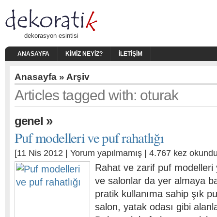
dekorasyon esintisi
ANASAYFA
KIMIZ NEYIZ?
İLETIŞIM
Anasayfa
» Arşiv
Articles tagged with: oturak
»
genel
Puf modelleri ve puf rahatlığı
[11 Nis 2012 |
Yorum yapılmamış
| 4.767 kez okundu
Rahat ve zarif puf modelleri
ve salonlar da yer almaya b
pratik kullanıma sahip şık pu
salon, yatak odası gibi alanla