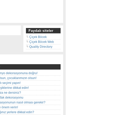
Faydalı siteler
Çiçek Böcek
Çiçek Böcek Web
Quality Directory
nyo dekorasyonuna doğru!
olsun, çocuklarımızın olsun!
ı seçimi yapın!
iklerine dikkat edin!
rza ne dersiniz?
utfak dekorasyonu
rasyonunun nasıl olması gerekir?
e önem verin!
ınız yerlere dikkat edin?