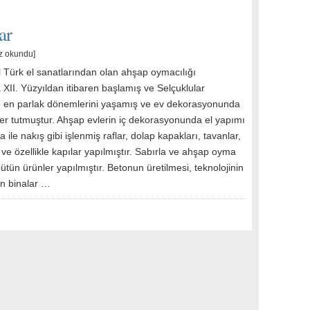
ar
z okundu]
 Türk el sanatlarından olan ahşap oymacılığı
XII. Yüzyıldan itibaren başlamış ve Selçuklular
en parlak dönemlerini yaşamış ve ev dekorasyonunda
yer tutmuştur. Ahşap evlerin iç dekorasyonunda el yapımı
ile nakış gibi işlenmiş raflar, dolap kapakları, tavanlar,
ve özellikle kapılar yapılmıştır. Sabırla ve ahşap oyma
bütün ürünler yapılmıştır. Betonun üretilmesi, teknolojinin
on binalar …