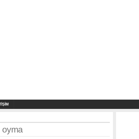
TIŞIM
h: oyma