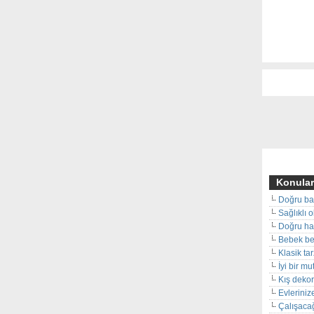
Konular
Doğru ba
Sağlıklı 
Doğru hal
Bebek beş
Klasik ta
İyi bir m
Kış deko
Evleriniz
Çalışacağ