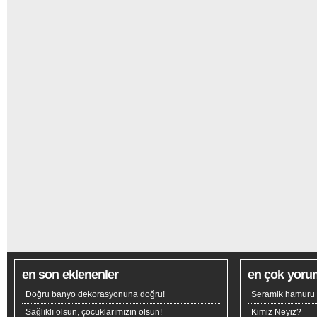
en son eklenenler
en çok yoru
Doğru banyo dekorasyonuna doğru!
Seramik hamuru n
Sağlıklı olsun, çocuklarımızın olsun!
Kimiz Neyiz?