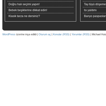
Doğru halı seçimi yapın!
Tay tüyü döşeme
Bebek beşiklerine dikkat edin!
Isı yalıtımı
Klasik tarza ne dersiniz?
Banyo paspaslar
WordPress
üzerine inşa edildi |
Oturum aç
|
Konular (RSS)
|
Yorumlar (RSS)
| Michael Hut