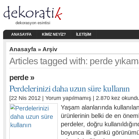
dekorasyon esintisi
ANASAYFA
KIMIZ NEYIZ?
İLETIŞIM
Anasayfa
» Arşiv
Articles tagged with: perde yıkam
»
perde
Perdelerinizi daha uzun süre kullanın
[22 Nis 2012 |
Yorum yapılmamış
| 2.870 kez okundu
Yaşam alanlarında kullanılan 
ürünlerinin belki de en önemli
perdeler, doğru kullanıldığın
boyunca ilk günkü görünüm