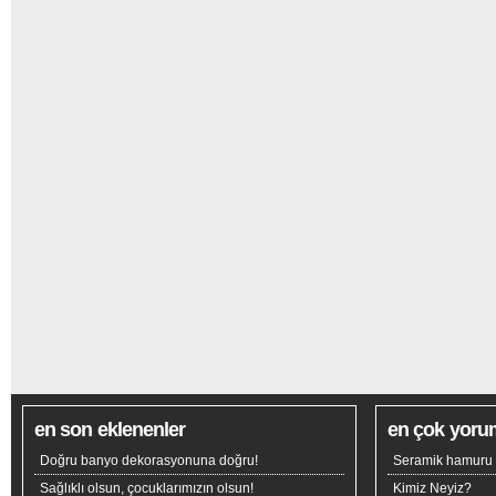
en son eklenenler
en çok yoru
Doğru banyo dekorasyonuna doğru!
Seramik hamuru n
Sağlıklı olsun, çocuklarımızın olsun!
Kimiz Neyiz?