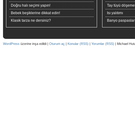
Doğru halı seçimi yapın!
Tay tüyü döşeme
Bebek beşiklerine dikkat edin!
Isı yalıtımı
Klasik tarza ne dersiniz?
Banyo paspaslar
WordPress
üzerine inşa edildi |
Oturum aç
|
Konular (RSS)
|
Yorumlar (RSS)
| Michael Hut