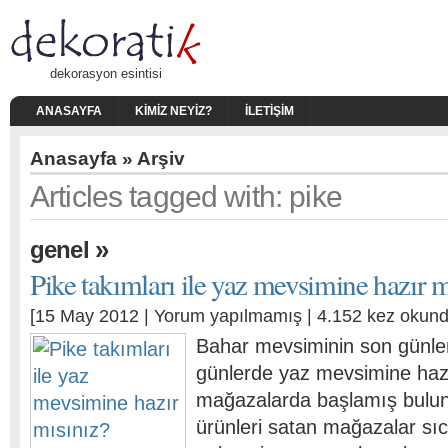
dekorasyon esintisi
ANASAYFA
KIMIZ NEYIZ?
İLETIŞIM
Anasayfa
» Arşiv
Articles tagged with: pike
»
genel
Pike takımları ile yaz mevsimine hazır m
[15 May 2012 |
Yorum yapılmamış
| 4.152 kez okund
Bahar mevsiminin son günler
günlerde yaz mevsimine hazı
mağazalarda başlamış bulunu
ürünleri satan mağazalar sıc