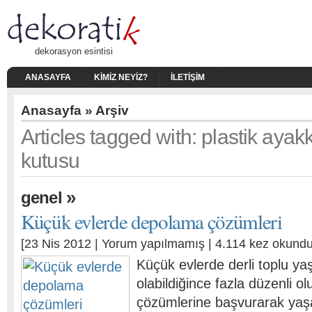
dekorasyon esintisi
ANASAYFA
KIMIZ NEYIZ?
İLETIŞIM
Anasayfa
» Arşiv
Articles tagged with: plastik aya
kutusu
»
genel
Küçük evlerde depolama çözümleri
[23 Nis 2012 |
Yorum yapılmamış
| 4.114 kez okundu
Küçük evlerde derli toplu ya
olabildiğince fazla düzenli o
çözümlerine başvurarak yaşa