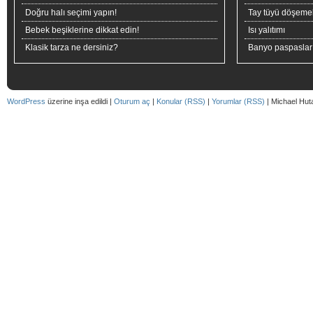
Doğru halı seçimi yapın!
Tay tüyü döşeme
Bebek beşiklerine dikkat edin!
Isı yalıtımı
Klasik tarza ne dersiniz?
Banyo paspaslar
WordPress
üzerine inşa edildi |
Oturum aç
|
Konular (RSS)
|
Yorumlar (RSS)
| Michael Hut