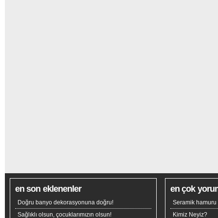
en son eklenenler
en çok yoru
Doğru banyo dekorasyonuna doğru!
Seramik hamuru n
Sağlıklı olsun, çocuklarımızın olsun!
Kimiz Neyiz?