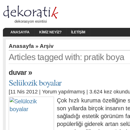
dekorasyon esintisi
ANASAYFA
KIMIZ NEYIZ?
İLETIŞIM
Anasayfa
» Arşiv
Articles tagged with: pratik boya
»
duvar
Selülozik boyalar
[11 Nis 2012 |
Yorum yapılmamış
| 3.624 kez okundu
Çok hızlı kuruma özelliğine s
son yıllarda birçok insanın te
sağladığı estetik görünüm fa
popülerliği giderek artan selü