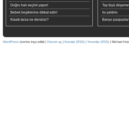
Doğru halı seçimi yapın!
Tay tüyü döşeme
Bebek beşiklerine dikkat edin!
Isı yalıtımı
Klasik tarza ne dersiniz?
Banyo paspaslar
WordPress
üzerine inşa edildi |
Oturum aç
|
Konular (RSS)
|
Yorumlar (RSS)
| Michael Hut