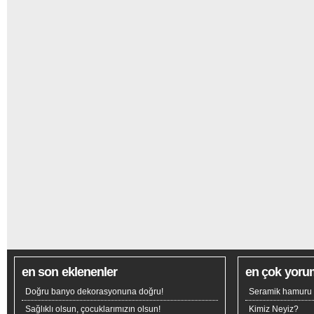
en son eklenenler
en çok yoru
Doğru banyo dekorasyonuna doğru!
Seramik hamuru n
Sağlıklı olsun, çocuklarımızın olsun!
Kimiz Neyiz?