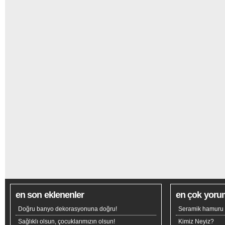
en son eklenenler
en çok yoru
Doğru banyo dekorasyonuna doğru!
Seramik hamuru n
Sağlıklı olsun, çocuklarımızın olsun!
Kimiz Neyiz?