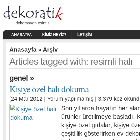
dekorasyon esintisi
ANASAYFA
KIMIZ NEYIZ?
İLETIŞIM
Anasayfa
» Arşiv
Articles tagged with: resimli halı
»
genel
Kişiye özel halı dokuma
[24 Mar 2012 |
Yorum yapılmamış
| 3.379 kez okund
Son yıllarda hayatın her alan
ürünler üretilmeye başladı. Ki
kişiye özel gıdalar, kişiye öz
çeşitlilik gösterirken ev dek