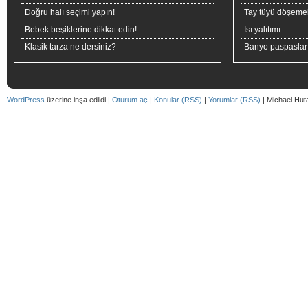
Doğru halı seçimi yapın!
Tay tüyü döşeme
Bebek beşiklerine dikkat edin!
Isı yalıtımı
Klasik tarza ne dersiniz?
Banyo paspaslar
WordPress
üzerine inşa edildi |
Oturum aç
|
Konular (RSS)
|
Yorumlar (RSS)
| Michael Hut