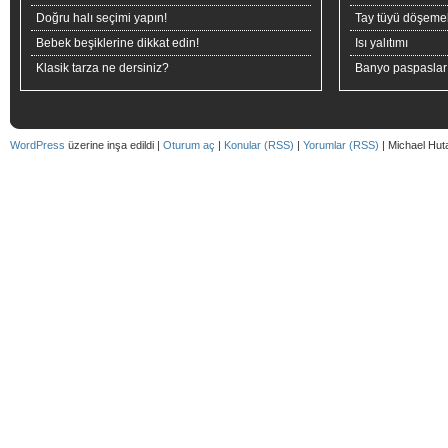
Doğru halı seçimi yapın!
Tay tüyü döşeme
Bebek beşiklerine dikkat edin!
Isı yalıtımı
Klasik tarza ne dersiniz?
Banyo paspaslar
WordPress
üzerine inşa edildi |
Oturum aç
|
Konular (RSS)
|
Yorumlar (RSS)
| Michael Hut