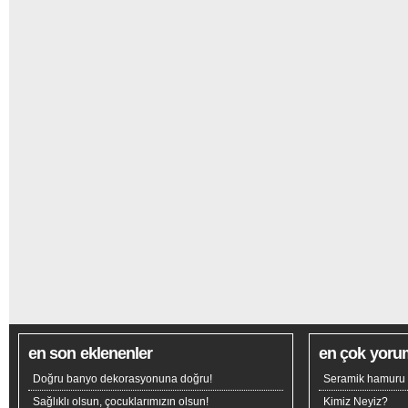
en son eklenenler
en çok yoru
Doğru banyo dekorasyonuna doğru!
Seramik hamuru n
Sağlıklı olsun, çocuklarımızın olsun!
Kimiz Neyiz?