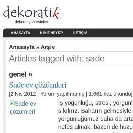
dekorasyon esintisi
ANASAYFA
KIMIZ NEYIZ?
İLETIŞIM
Anasayfa
» Arşiv
Articles tagged with: sade
»
genel
Sade ev çözümleri
[2 Nis 2012 |
Yorum yapılmamış
| 1.661 kez okundu]
İş yoğunluğu, stresi, yorgu
sıkılırız. Baharın gelmesiyle 
yorgunluğumuz daha da artar
nefes almak, bazen de huzur