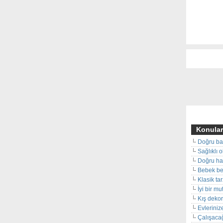
Konular
Doğru ba
Sağlıklı 
Doğru hal
Bebek beş
Klasik ta
İyi bir m
Kış deko
Evleriniz
Çalışacağ