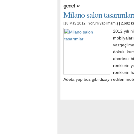
»
genel
Milano salon tasarımlar
[18 May 2012 |
Yorum yapılmamış
| 2.682 k
2012 yılı 
mobilyaları
vazgeçilme
dokulu kum
abartısız b
renklerin y
renklerin h
Adeta yap boz gibi dizayn edilen mobi