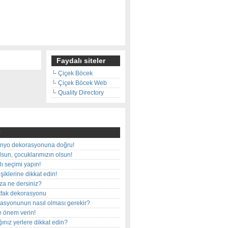
Faydalı siteler
Çiçek Böcek
Çiçek Böcek Web
Quality Directory
nyo dekorasyonuna doğru!
olsun, çocuklarımızın olsun!
ı seçimi yapın!
iklerine dikkat edin!
rza ne dersiniz?
utfak dekorasyonu
rasyonunun nasıl olması gerekir?
e önem verin!
ınız yerlere dikkat edin?