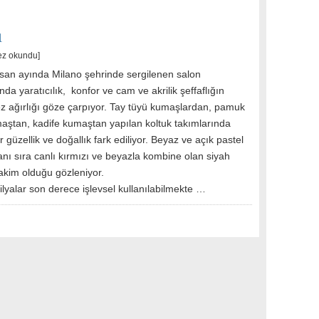
ı
ez okundu]
nisan ayında Milano şehrinde sergilenen salon
nda yaratıcılık, konfor ve cam ve akrilik şeffaflığın
z ağırlığı göze çarpıyor. Tay tüyü kumaşlardan, pamuk
aştan, kadife kumaştan yapılan koltuk takımlarında
ir güzellik ve doğallık fark ediliyor. Beyaz ve açık pastel
anı sıra canlı kırmızı ve beyazla kombine olan siyah
akim olduğu gözleniyor.
lyalar son derece işlevsel kullanılabilmekte …