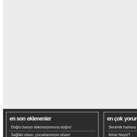
en son eklenenler
en çok yoru
Doğru banyo dekorasyonuna doğru!
Seramik hamuru n
Sağlıklı olsun, çocuklarımızın olsun!
Kimiz Neyiz?