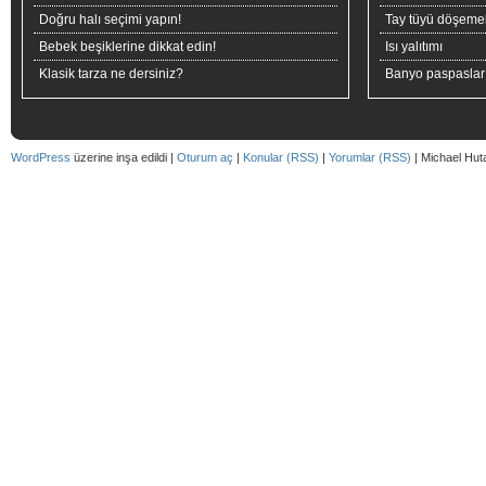
Doğru halı seçimi yapın!
Tay tüyü döşeme
Bebek beşiklerine dikkat edin!
Isı yalıtımı
Klasik tarza ne dersiniz?
Banyo paspaslar
WordPress
üzerine inşa edildi |
Oturum aç
|
Konular (RSS)
|
Yorumlar (RSS)
| Michael Hut