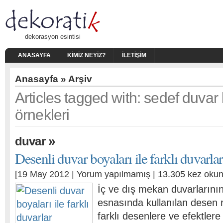
dekorasyon esintisi
ANASAYFA
KIMIZ NEYIZ?
İLETIŞIM
Anasayfa
» Arşiv
Articles tagged with: sedef duvar
örnekleri
»
duvar
Desenli duvar boyaları ile farklı duvarlar
[19 May 2012 |
Yorum yapılmamış
| 13.305 kez oku
İç ve dış mekan duvarların
esnasında kullanılan desen r
farklı desenlere ve efektlere