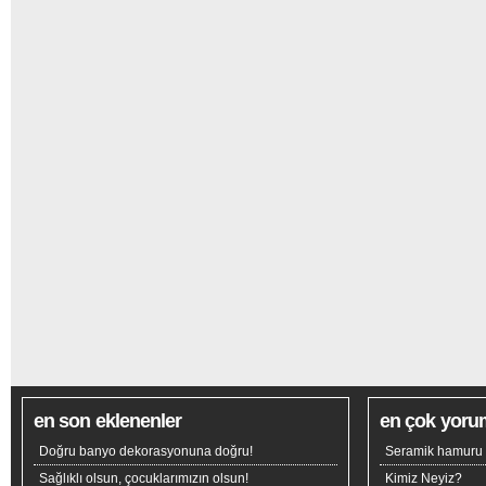
en son eklenenler
en çok yoru
Doğru banyo dekorasyonuna doğru!
Seramik hamuru n
Sağlıklı olsun, çocuklarımızın olsun!
Kimiz Neyiz?