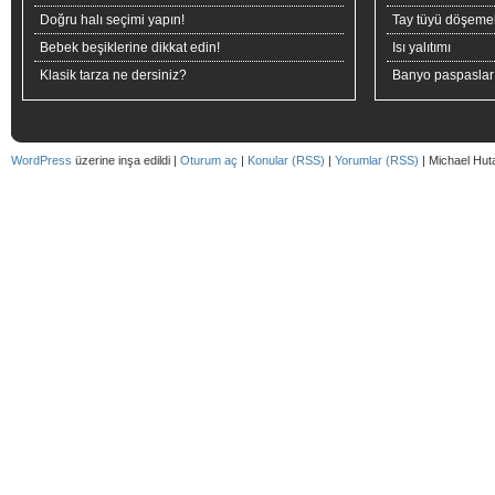
Doğru halı seçimi yapın!
Tay tüyü döşeme
Bebek beşiklerine dikkat edin!
Isı yalıtımı
Klasik tarza ne dersiniz?
Banyo paspaslar
WordPress
üzerine inşa edildi |
Oturum aç
|
Konular (RSS)
|
Yorumlar (RSS)
| Michael Hut