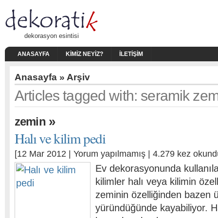
dekorasyon esintisi
ANASAYFA
KIMIZ NEYIZ?
İLETIŞIM
Anasayfa
» Arşiv
Articles tagged with: seramik zem
»
zemin
Halı ve kilim pedi
[12 Mar 2012 |
Yorum yapılmamış
| 4.279 kez okund
Ev dekorasyonunda kullanıla
kilimler halı veya kilimin öze
zeminin özelliğinden bazen 
yüründüğünde kayabiliyor. Hal