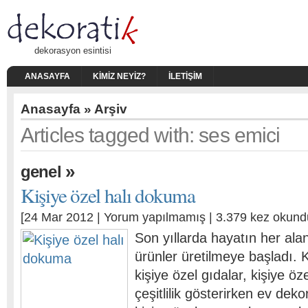
dekorasyon esintisi
ANASAYFA
KIMIZ NEYIZ?
İLETIŞIM
Anasayfa
» Arşiv
Articles tagged with: ses emici
»
genel
Kişiye özel halı dokuma
[24 Mar 2012 |
Yorum yapılmamış
| 3.379 kez okund
Son yıllarda hayatın her alan
ürünler üretilmeye başladı. Ki
kişiye özel gıdalar, kişiye öz
çeşitlilik gösterirken ev dek