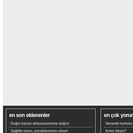
en son eklenenler
en çok yoru
Doğru banyo dekorasyonuna doğru!
Seramik hamuru n
Sağlıklı olsun, çocuklarımızın olsun!
Kimiz Neyiz?