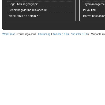
Doğru halı seçimi yapın!
Tay tüyü döşeme
Bebek beşiklerine dikkat edin!
Isı yalıtımı
Klasik tarza ne dersiniz?
Banyo paspaslar
WordPress
üzerine inşa edildi |
Oturum aç
|
Konular (RSS)
|
Yorumlar (RSS)
| Michael Hut