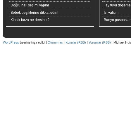
Doğru halı seçimi yapın!
Tay tüyü döşeme
Bebek beşiklerine dikkat edin!
Isı yalıtımı
Klasik tarza ne dersiniz?
Banyo paspaslar
WordPress
üzerine inşa edildi |
Oturum aç
|
Konular (RSS)
|
Yorumlar (RSS)
| Michael Hut