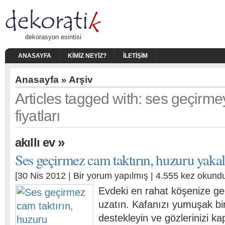
dekorasyon esintisi
ANASAYFA
KIMIZ NEYIZ?
İLETIŞIM
Anasayfa
» Arşiv
Articles tagged with: ses geçirm
fiyatları
»
akıllı ev
Ses geçirmez cam taktırın, huzuru yaka
[30 Nis 2012 |
Bir yorum yapılmış
| 4.555 kez okund
Evdeki en rahat köşenize geç
uzatın. Kafanızı yumuşak bir
destekleyin ve gözlerinizi ka