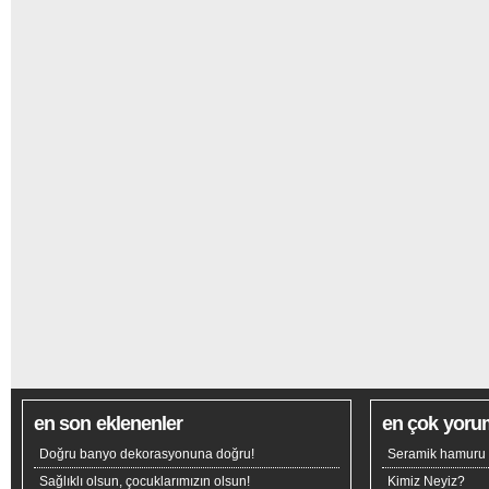
en son eklenenler
en çok yoru
Doğru banyo dekorasyonuna doğru!
Seramik hamuru n
Sağlıklı olsun, çocuklarımızın olsun!
Kimiz Neyiz?