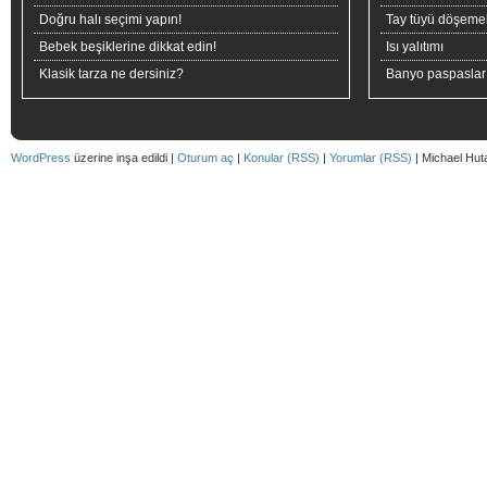
Doğru halı seçimi yapın!
Tay tüyü döşeme
Bebek beşiklerine dikkat edin!
Isı yalıtımı
Klasik tarza ne dersiniz?
Banyo paspaslar
WordPress
üzerine inşa edildi |
Oturum aç
|
Konular (RSS)
|
Yorumlar (RSS)
| Michael Hut