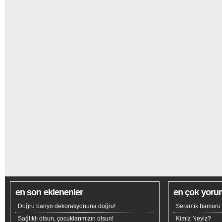
en son eklenenler
en çok yoru
Doğru banyo dekorasyonuna doğru!
Seramik hamuru n
Sağlıklı olsun, çocuklarımızın olsun!
Kimiz Neyiz?