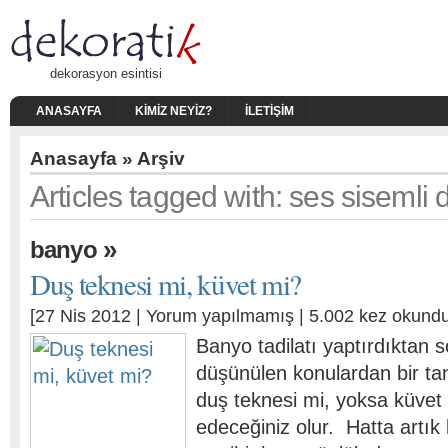
dekorasyon esintisi
ANASAYFA
KIMIZ NEYIZ?
İLETIŞIM
Anasayfa
» Arşiv
Articles tagged with: ses sisemli 
»
banyo
Duş teknesi mi, küvet mi?
[27 Nis 2012 |
Yorum yapılmamış
| 5.002 kez okundu
Banyo tadilatı yaptırdıktan 
düşünülen konulardan bir ta
duş teknesi mi, yoksa küvet 
edeceğiniz olur. Hatta artık