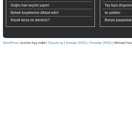
Doğru halı seçimi yapın!
Tay tüyü döşeme
Bebek beşiklerine dikkat edin!
Isı yalıtımı
Klasik tarza ne dersiniz?
Banyo paspaslar
WordPress
üzerine inşa edildi |
Oturum aç
|
Konular (RSS)
|
Yorumlar (RSS)
| Michael Hut