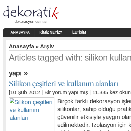
dekorasyon esintisi
ANASAYFA
KIMIZ NEYIZ?
İLETIŞIM
Anasayfa
» Arşiv
Articles tagged with: silikon kulla
»
yapı
Silikon çeşitleri ve kullanım alanları
[10 Şub 2012 |
Bir yorum yapılmış
| 11.335 kez okun
Birçok farklı dekorasyon işl
silikonlar, sahip olduğu prati
güvenilir etkisiyle yaygın ola
edilmektedir. İzolasyon için 