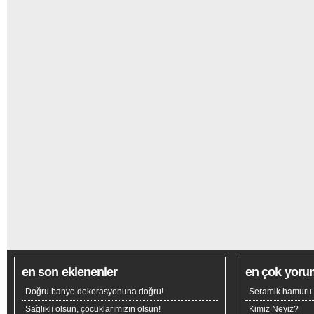
en son eklenenler
en çok yoru
Doğru banyo dekorasyonuna doğru!
Seramik hamuru n
Sağlıklı olsun, çocuklarımızın olsun!
Kimiz Neyiz?