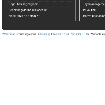
Doğru halı seçimi yapın!
Tay tüyü döşeme
Bebek beşiklerine dikkat edin!
Isı yalıtımı
Klasik tarza ne dersiniz?
Banyo paspaslar
WordPress
üzerine inşa edildi |
Oturum aç
|
Konular (RSS)
|
Yorumlar (RSS)
| Michael Hut