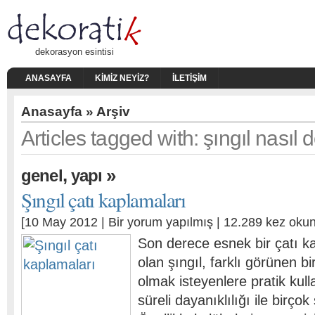
dekorasyon esintisi
ANASAYFA
KIMIZ NEYIZ?
İLETIŞIM
Anasayfa
» Arşiv
Articles tagged with: şıngıl nasıl 
,
»
genel
yapı
Şıngıl çatı kaplamaları
[10 May 2012 |
Bir yorum yapılmış
| 12.289 kez oku
Son derece esnek bir çatı 
olan şıngıl, farklı görünen bi
olmak isteyenlere pratik kul
süreli dayanıklılığı ile birç