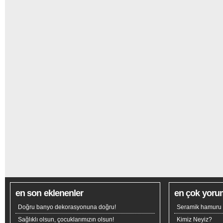
en son eklenenler
en çok yoru
Doğru banyo dekorasyonuna doğru!
Seramik hamuru n
Sağlıklı olsun, çocuklarımızın olsun!
Kimiz Neyiz?