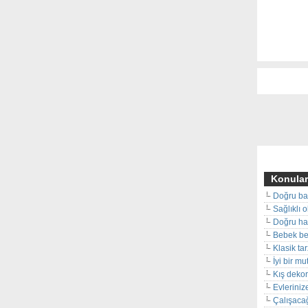
Konular
Doğru ba
Sağlıklı 
Doğru hal
Bebek beş
Klasik ta
İyi bir m
Kış deko
Evleriniz
Çalışacağ