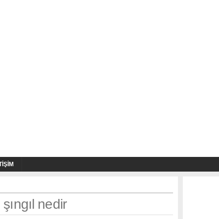
TIŞIM
 şıngıl nedir