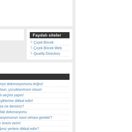
Faydalı siteler
Çiçek Böcek
Çiçek Böcek Web
Quality Directory
nyo dekorasyonuna doğru!
olsun, çocuklarımızın olsun!
ı seçimi yapın!
iklerine dikkat edin!
rza ne dersiniz?
utfak dekorasyonu
rasyonunun nasıl olması gerekir?
e önem verin!
ınız yerlere dikkat edin?