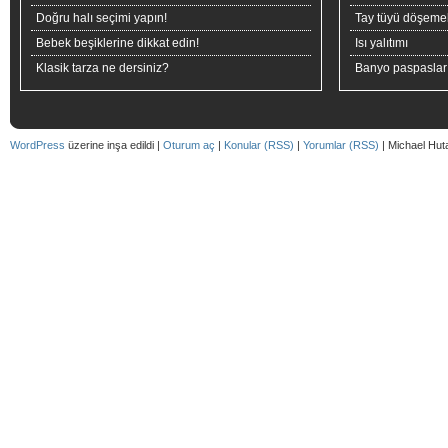
Doğru halı seçimi yapın!
Tay tüyü döşeme
Bebek beşiklerine dikkat edin!
Isı yalıtımı
Klasik tarza ne dersiniz?
Banyo paspaslar
WordPress
üzerine inşa edildi |
Oturum aç
|
Konular (RSS)
|
Yorumlar (RSS)
| Michael Hut