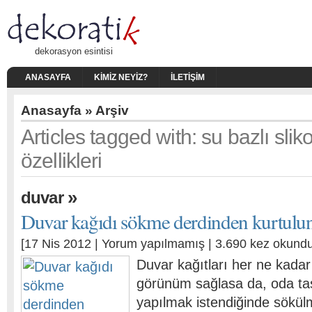
dekorasyon esintisi
ANASAYFA
KIMIZ NEYIZ?
İLETIŞIM
Anasayfa
» Arşiv
Articles tagged with: su bazlı sli
özellikleri
»
duvar
Duvar kağıdı sökme derdinden kurtulu
[17 Nis 2012 |
Yorum yapılmamış
| 3.690 kez okundu
Duvar kağıtları her ne kadar 
görünüm sağlasa da, oda tas
yapılmak istendiğinde sökülmel