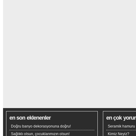
en son eklenenler
en çok yoru
Doğru banyo dekorasyonuna doğru!
Seramik hamuru n
Sağlıklı olsun, çocuklarımızın olsun!
Kimiz Neyiz?