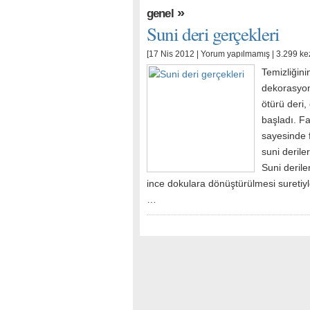
»
genel
Suni deri gerçekleri
[17 Nis 2012 |
Yorum yapılmamış
| 3.299 ke
Temizliğini
dekorasyon
ötürü deri
başladı. Fa
sayesinde f
suni derile
Suni deriler
ince dokulara dönüştürülmesi suretiyl
…