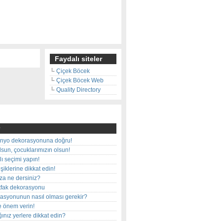
Faydalı siteler
Çiçek Böcek
Çiçek Böcek Web
Quality Directory
nyo dekorasyonuna doğru!
olsun, çocuklarımızın olsun!
ı seçimi yapın!
iklerine dikkat edin!
rza ne dersiniz?
utfak dekorasyonu
rasyonunun nasıl olması gerekir?
e önem verin!
ınız yerlere dikkat edin?