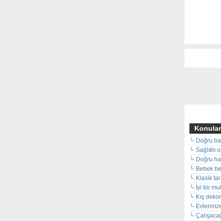
Konular
Doğru ba
Sağlıklı 
Doğru hal
Bebek beş
Klasik ta
İyi bir m
Kış deko
Evleriniz
Çalışacağ