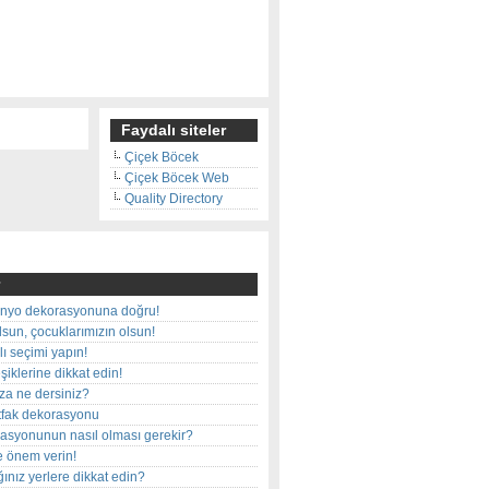
Faydalı siteler
Çiçek Böcek
Çiçek Böcek Web
Quality Directory
nyo dekorasyonuna doğru!
olsun, çocuklarımızın olsun!
ı seçimi yapın!
iklerine dikkat edin!
rza ne dersiniz?
utfak dekorasyonu
rasyonunun nasıl olması gerekir?
e önem verin!
ınız yerlere dikkat edin?