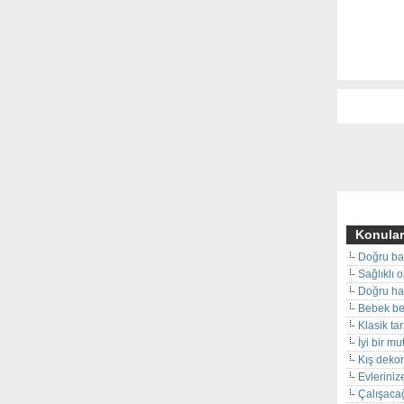
Konular
Doğru ba
Sağlıklı 
Doğru hal
Bebek beş
Klasik ta
İyi bir m
Kış deko
Evleriniz
Çalışacağ