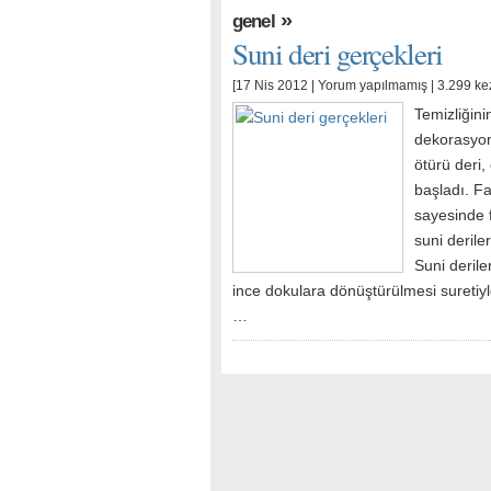
»
genel
Suni deri gerçekleri
[17 Nis 2012 |
Yorum yapılmamış
| 3.299 ke
Temizliğini
dekorasyon
ötürü deri
başladı. Fa
sayesinde f
suni derile
Suni deriler
ince dokulara dönüştürülmesi suretiyl
…