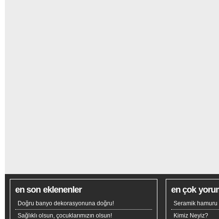
en son eklenenler
en çok yoru
Doğru banyo dekorasyonuna doğru!
Seramik hamuru n
Sağlıklı olsun, çocuklarımızın olsun!
Kimiz Neyiz?