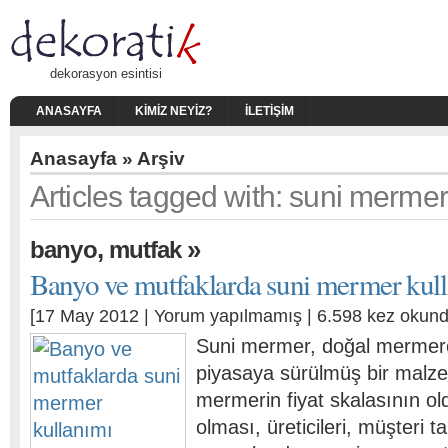
dekorasyon esintisi
ANASAYFA
KIMIZ NEYIZ?
İLETIŞIM
Anasayfa
» Arşiv
Articles tagged with: suni mermer
,
»
banyo
mutfak
Banyo ve mutfaklarda suni mermer kul
[17 May 2012 |
Yorum yapılmamış
| 6.598 kez okund
Suni mermer, doğal mermere 
piyasaya sürülmüş bir malze
mermerin fiyat skalasının o
olması, üreticileri, müşteri t