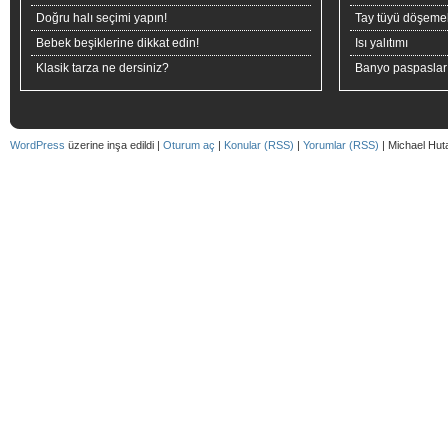
Doğru halı seçimi yapın!
Tay tüyü döşeme
Bebek beşiklerine dikkat edin!
Isı yalıtımı
Klasik tarza ne dersiniz?
Banyo paspaslar
WordPress
üzerine inşa edildi |
Oturum aç
|
Konular (RSS)
|
Yorumlar (RSS)
| Michael Hut