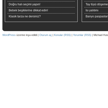
Doğru halı seçimi yapın!
Tay tüyü döşeme
Bebek beşiklerine dikkat edin!
Isı yalıtımı
Klasik tarza ne dersiniz?
Banyo paspaslar
WordPress
üzerine inşa edildi |
Oturum aç
|
Konular (RSS)
|
Yorumlar (RSS)
| Michael Hut