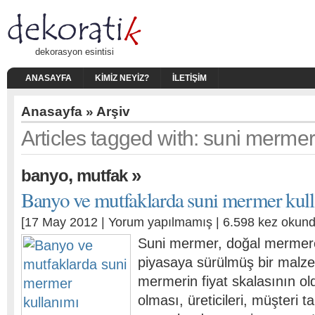
dekorasyon esintisi
ANASAYFA
KIMIZ NEYIZ?
İLETIŞIM
Anasayfa
» Arşiv
Articles tagged with: suni mermer 
,
»
banyo
mutfak
Banyo ve mutfaklarda suni mermer kul
[17 May 2012 |
Yorum yapılmamış
| 6.598 kez okund
Suni mermer, doğal mermere 
piyasaya sürülmüş bir malze
mermerin fiyat skalasının o
olması, üreticileri, müşteri t