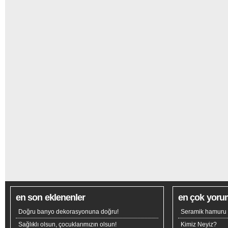
en son eklenenler
en çok yoru
Doğru banyo dekorasyonuna doğru!
Seramik hamuru n
Sağlıklı olsun, çocuklarımızın olsun!
Kimiz Neyiz?