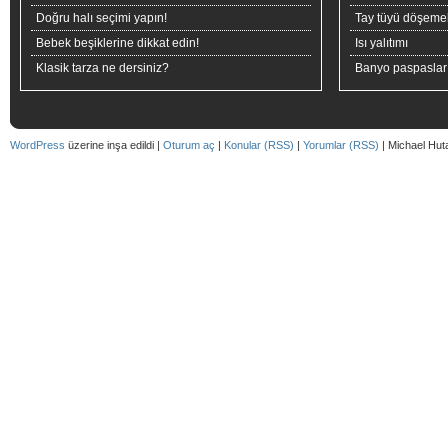
Doğru halı seçimi yapın!
Tay tüyü döşeme
Bebek beşiklerine dikkat edin!
Isı yalıtımı
Klasik tarza ne dersiniz?
Banyo paspaslar
WordPress
üzerine inşa edildi |
Oturum aç
|
Konular (RSS)
|
Yorumlar (RSS)
| Michael Hut