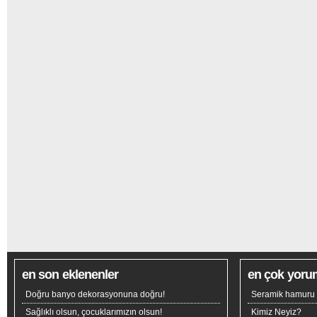
en son eklenenler
en çok yoru
Doğru banyo dekorasyonuna doğru!
Seramik hamuru n
Sağlıklı olsun, çocuklarımızın olsun!
Kimiz Neyiz?