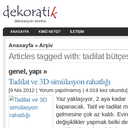
dekorasyon esintisi
ANASAYFA
KIMIZ NEYIZ?
İLETIŞIM
Anasayfa
» Arşiv
Articles tagged with: tadilat bütçe
,
»
genel
yapı
Tadilat ve 3D simülasyon rahatlığı
[9 Nis 2012 |
Yorum yapılmamış
| 4.019 kez okundu]
Yaz yaklaşıyor, 2 aya kadar 
kapanacak. Tatil ve tadilat 
gelmesine çok az kaldı. Evin
değişiklikler yapmak belki d