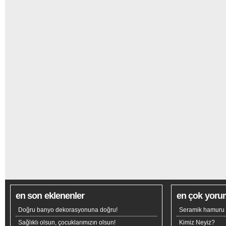
en son eklenenler
en çok yoru
Doğru banyo dekorasyonuna doğru!
Seramik hamuru n
Sağlıklı olsun, çocuklarımızın olsun!
Kimiz Neyiz?