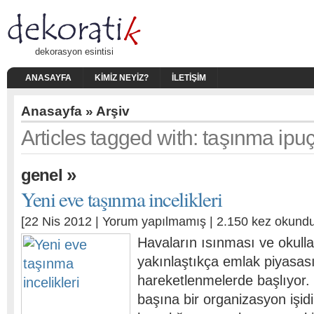
dekorasyon esintisi
ANASAYFA
KIMIZ NEYIZ?
İLETIŞIM
Anasayfa
» Arşiv
Articles tagged with: taşınma ipuç
»
genel
Yeni eve taşınma incelikleri
[22 Nis 2012 |
Yorum yapılmamış
| 2.150 kez okundu
Havaların ısınması ve okullar
yakınlaştıkça emlak piyasas
hareketlenmelerde başlıyor.
başına bir organizasyon işid