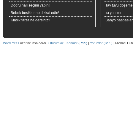
Doğru halı seçimi yapın!
Tay tüyü döşeme
Bebek beşiklerine dikkat edin!
Isı yalıtımı
Klasik tarza ne dersiniz?
Banyo paspaslar
WordPress
üzerine inşa edildi |
Oturum aç
|
Konular (RSS)
|
Yorumlar (RSS)
| Michael Hut