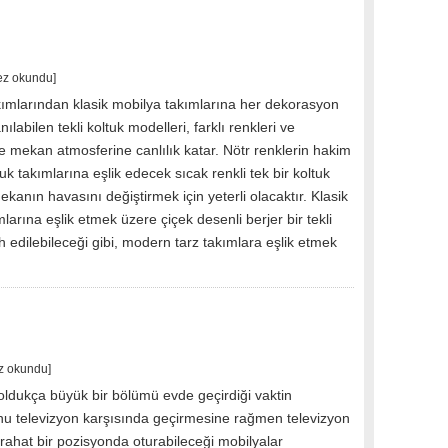
ez okundu]
akımlarından klasik mobilya takımlarına her dekorasyon
lanılabilen tekli koltuk modelleri, farklı renkleri ve
le mekan atmosferine canlılık katar. Nötr renklerin hakim
uk takımlarına eşlik edecek sıcak renkli tek bir koltuk
kanın havasını değiştirmek için yeterli olacaktır. Klasik
mlarına eşlik etmek üzere çiçek desenli berjer bir tekli
ih edilebileceği gibi, modern tarz takımlara eşlik etmek
z okundu]
oldukça büyük bir bölümü evde geçirdiği vaktin
u televizyon karşısında geçirmesine rağmen televizyon
rahat bir pozisyonda oturabileceği mobilyalar