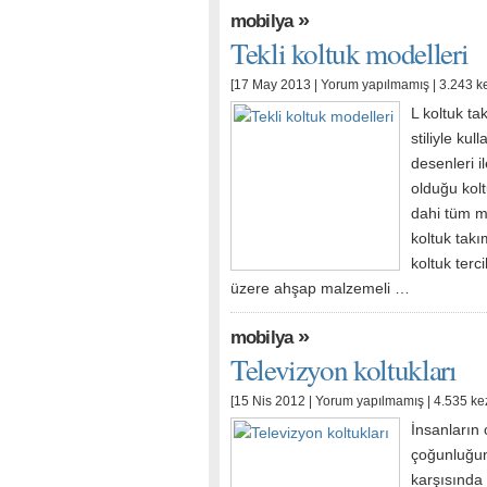
»
mobilya
Tekli koltuk modelleri
[17 May 2013 |
Yorum yapılmamış
| 3.243 k
L koltuk t
stiliyle kul
desenleri i
olduğu kolt
dahi tüm me
koltuk takı
koltuk terc
üzere ahşap malzemeli …
»
mobilya
Televizyon koltukları
[15 Nis 2012 |
Yorum yapılmamış
| 4.535 ke
İnsanların 
çoğunluğun
karşısında 