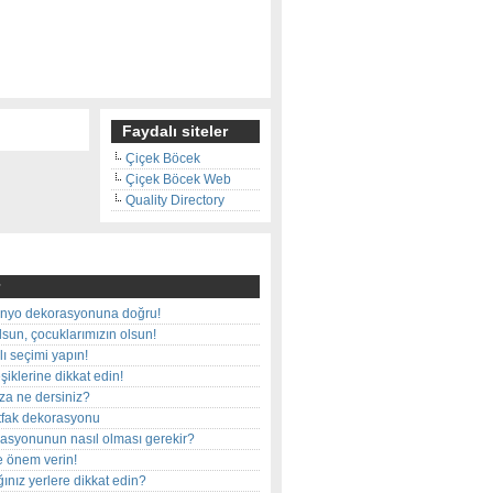
Faydalı siteler
Çiçek Böcek
Çiçek Böcek Web
Quality Directory
nyo dekorasyonuna doğru!
olsun, çocuklarımızın olsun!
ı seçimi yapın!
iklerine dikkat edin!
rza ne dersiniz?
utfak dekorasyonu
rasyonunun nasıl olması gerekir?
e önem verin!
ınız yerlere dikkat edin?