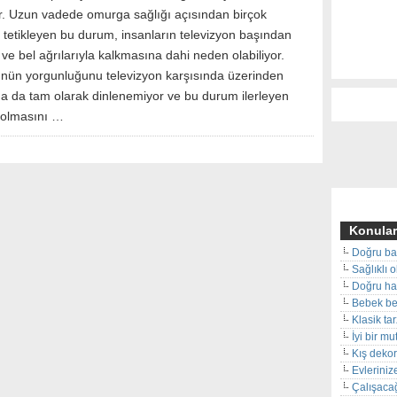
r. Uzun vadede omurga sağlığı açısından birçok
ı tetikleyen bu durum, insanların televizyon başından
rt ve bel ağrılarıyla kalkmasına dahi neden olabiliyor.
ünün yorgunluğunu televizyon karşısında üzerinden
aha da tam olarak dinlenemiyor ve bu durum ilerleyen
dolmasını …
Konular
Doğru ba
Sağlıklı 
Doğru hal
Bebek beş
Klasik ta
İyi bir m
Kış deko
Evleriniz
Çalışacağ