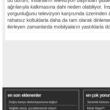
bu durum, insanların televizyon başından şiddetl
ağrılarıyla kalkmasına dahi neden olabiliyor. İ
yorgunluğunu televizyon karşısında üzerinden 
rahatsız koltuklarla daha da tam olarak dinlen
ilerleyen zamanlarda mobilyaların yastıklarla 
en son eklenenler
en çok yoru
Doğru banyo dekorasyonuna doğru!
Seramik hamuru n
Sağlıklı olsun, çocuklarımızın olsun!
Kimiz Neyiz?