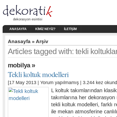
dekorasyon esintisi
ANASAYFA
KIMIZ NEYIZ?
İLETIŞIM
Anasayfa
» Arşiv
Articles tagged with: tekli koltukla
»
mobilya
Tekli koltuk modelleri
[17 May 2013 |
Yorum yapılmamış
| 3.244 kez okund
L koltuk takımlarından klasi
takımlarına her dekorasyon st
tekli koltuk modelleri, farklı 
ile mekan atmosferine canlılı