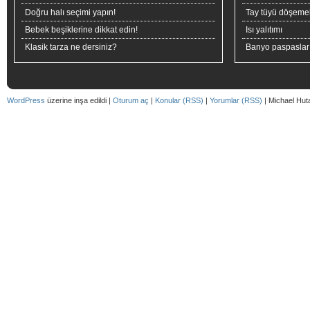
Doğru halı seçimi yapın!
Tay tüyü döşeme
Bebek beşiklerine dikkat edin!
Isı yalıtımı
Klasik tarza ne dersiniz?
Banyo paspaslar
WordPress
üzerine inşa edildi |
Oturum aç
|
Konular (RSS)
|
Yorumlar (RSS)
| Michael Hut