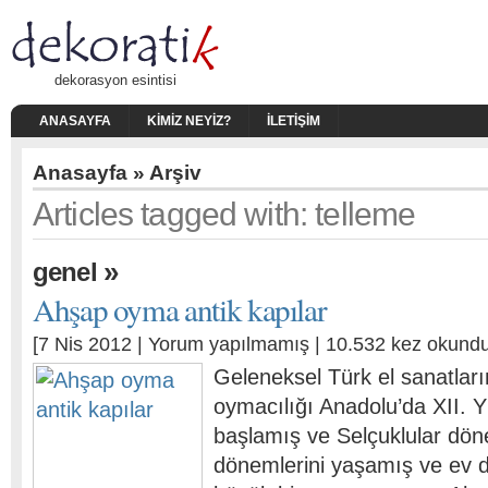
dekorasyon esintisi
ANASAYFA
KIMIZ NEYIZ?
İLETIŞIM
Anasayfa
» Arşiv
Articles tagged with: telleme
»
genel
Ahşap oyma antik kapılar
[7 Nis 2012 |
Yorum yapılmamış
| 10.532 kez okundu
Geleneksel Türk el sanatlar
oymacılığı Anadolu’da XII. Y
başlamış ve Selçuklular dön
dönemlerini yaşamış ve ev