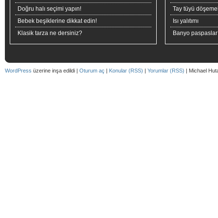
Doğru halı seçimi yapın!
Tay tüyü döşeme
Bebek beşiklerine dikkat edin!
Isı yalıtımı
Klasik tarza ne dersiniz?
Banyo paspaslar
WordPress
üzerine inşa edildi |
Oturum aç
|
Konular (RSS)
|
Yorumlar (RSS)
| Michael Hut