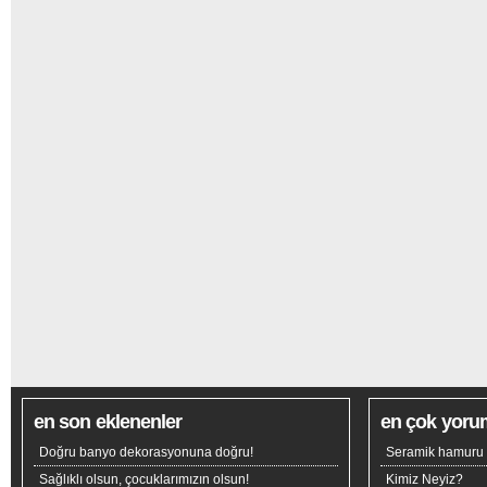
en son eklenenler
en çok yoru
Doğru banyo dekorasyonuna doğru!
Seramik hamuru n
Sağlıklı olsun, çocuklarımızın olsun!
Kimiz Neyiz?